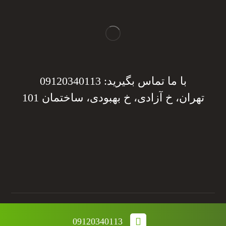
با ما تماس بگیرید: 09120340113
تهران، خ آزادی، خ بهبودی، ساختمان 101
دریافت مشاوره
دریافت مشاوره
تمامی حقوق این وب سایت متعلق به مجموعه نانو صدرا می
09120340113
باشد.