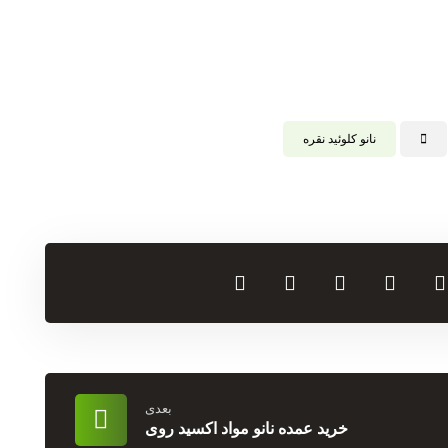
نانو کلوئید نقره
بعدی
خرید عمده نانو مواد اکسید روی