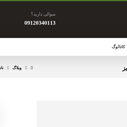
سوالی دارید؟
09120340113
کاتالوگ
ز
وبلاگ
نان