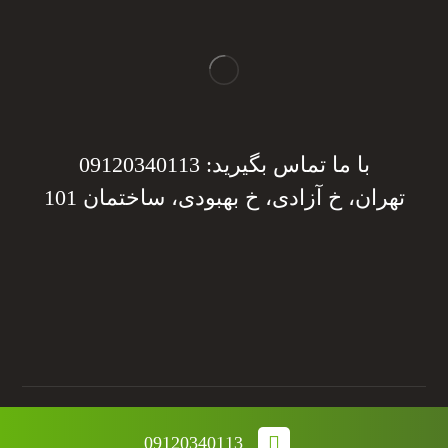
با ما تماس بگیرید: 09120340113
تهران، خ آزادی، خ بهبودی، ساختمان 101
دریافت مشاوره
دریافت مشاوره
تمامی حقوق این وب سایت متعلق به مجموعه نانو صدرا می
09120340113
باشد.