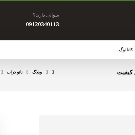
سوالی دارید؟
09120340113
کاتالوگ
 کیفیت
وبلاگ
نانو ذرات