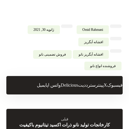
Omid Rahmani
ژانویه 30, 2021
افشانه آبگریز
افشانه آبگریز نانو
فروش تضمینی نانو
فروشنده انواع نانو
فیسبوک
X
پینترست
رددیت
Delicious
واتس اپ
ایمیل
قبلی
کارخانجات تولید نانو ذرات اکسید تیتانیوم باکیفیت