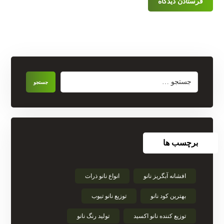
برچسب ها
افشانه آبگریز نانو
انواع نانو ذرات
بهترین کود نانو
توزیع نانو تیوب
توزیع کننده نانو اکسید
تولید رنگ نانو