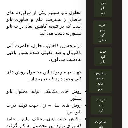
خرید
نانو
محلول نانو سیلور یکی از فرآورده های
کود
حاصل از پیشرفت علم و فناوری نانو
خرید
است که در نتیجه کاهش ابعاد ذرات نانو
نانو
سیلور به دست می آید.
کود
خضرا
در نتیجه این کاهش، محلول، خاصیت آنتی
خرید
باکتریال و ضد عفونی کننده بسیار بالایی
کود
به دست می آورد.
نانو
جهت تهیه و تولید این محصول روش های
سفارش
عمده
کلی وجود دارد که عبارتند از :
عایق
نانو
روش های مکانیکی تولید محلول نانو
سیلور
شرکت
روش های سل – ژل جهت تولید ذرات
نانو
کود
نانو نقره
واکنش حالت های مختلف مایع – جامد
صادرات
که برای تولید این محصول به کار گرفته
نانو