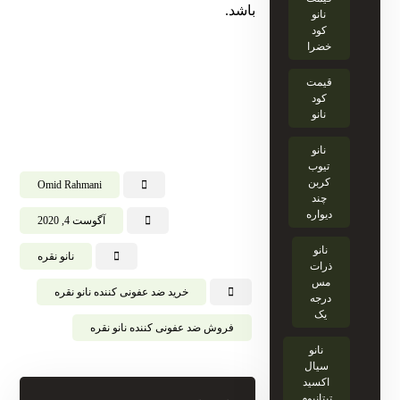
باشد.
نانو
کود
خضرا
قیمت
کود
نانو
نانو
تیوب
کربن
Omid Rahmani
چند
دیواره
آگوست 4, 2020
نانو
نانو نقره
ذرات
مس
خرید ضد عفونی کننده نانو نقره
درجه
یک
فروش ضد عفونی کننده نانو نقره
نانو
سیال
اکسید
تیتانیوم