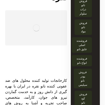
فروش
نانو
ذرات
سلولز
فروش
نانو
مواد
فروشنده
اصلی
عایق نانو
فروشنده
انواع نانو
فروش
پودر
کارخانجات تولید کننده محلول های ضد
نانو
سیلیس
عفونی کننده نانو نقره در ایران با بهره
گیری از دانش روز و به خدمت گماردن
فروش
نیرو های جوان، کارآمد، متخصص،
کود
نانو
صاحب تجربه و آشنا به روش های