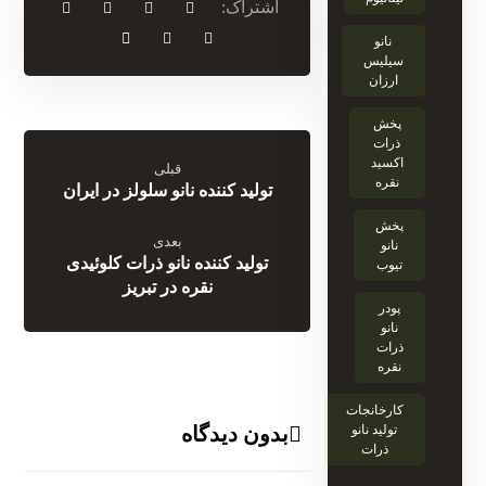
نانو
سیلیس
ارزان
پخش
ذرات
اکسید
قبلی
نقره
تولید کننده نانو سلولز در ایران
پخش
بعدی
نانو
تولید کننده نانو ذرات کلوئیدی
تیوب
نقره در تبریز
پودر
نانو
ذرات
نقره
کارخانجات
تولید نانو
بدون دیدگاه
ذرات