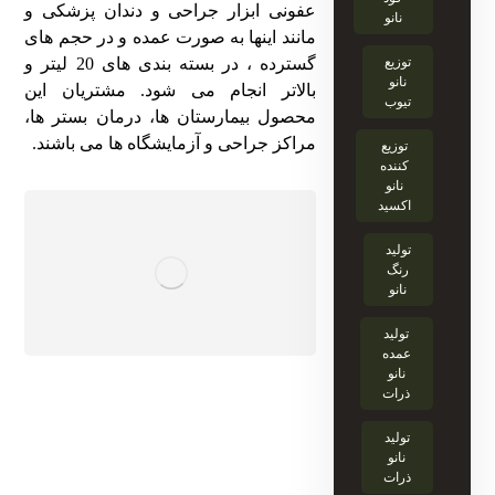
عفونی ابزار جراحی و دندان پزشکی و
نانو
مانند اینها به صورت عمده و در حجم های
توزیع
گسترده ، در بسته بندی های 20 لیتر و
نانو
بالاتر انجام می شود. مشتریان این
تیوب
محصول بیمارستان ها، درمان بستر ها،
مراکز جراحی و آزمایشگاه ها می باشند.
توزیع
کننده
نانو
اکسید
تولید
رنگ
نانو
تولید
عمده
نانو
ذرات
تولید
نانو
ذرات