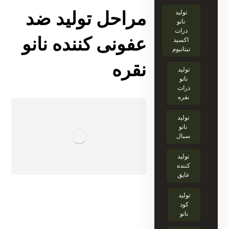
تولید
مراحل تولید ضد
نانو
ذرات
عفونی کننده نانو
اکسید
تیتانیوم
نقره
تولید
نانو
ذرات
نقره
تولید
نانو
سیال
تولید
کننده
عایق
تولید
کود
نانو