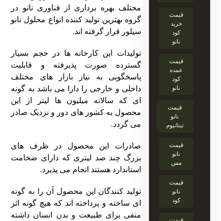
مختلف بهره برداری از فناوری نانو در
قیمت
گروه بهترین تولید کننده انواع محلول نانو
خرید
سیلور قرار گرفته اند.
کود
نانو
تولیدات این کارخانه ها در حجم بسیار
قیمت
گسترده صورت پذیرفته و قابلیت
عمده
پاسخگویی به نیاز بازار های مختلف
کود
نانو
داخلی و خارجی را دارا می باشد به گونه
ای که سالانه میلیون ها لیتر از این
قیمت
محصول به کشور های دور و نزدیک صادر
نانو
می گردد.
تیتانیوم
قیمت
صادرات
این محصول در ظرف های
نانو
بزرگ چند صد لیتری که دارای ضخامت
مس
استاندارد هستند انجام می پذیرد.
قیمت
تولید کنندگان این محصول آن را به گونه
نانو
کود
ای ساخته و پرداخته اند که هیچ گونه اثر
منفی برای طبیعت و بدن انسان داشته
قیمت