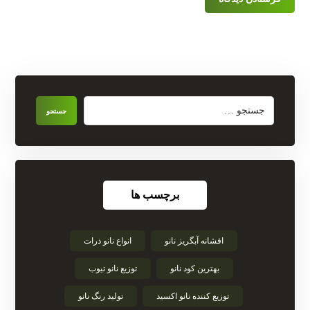
برچسب ها
افشانه آبگریز نانو
انواع نانو ذرات
بهترین کود نانو
توزیع نانو تیوب
توزیع کننده نانو اکسید
تولید رنگ نانو