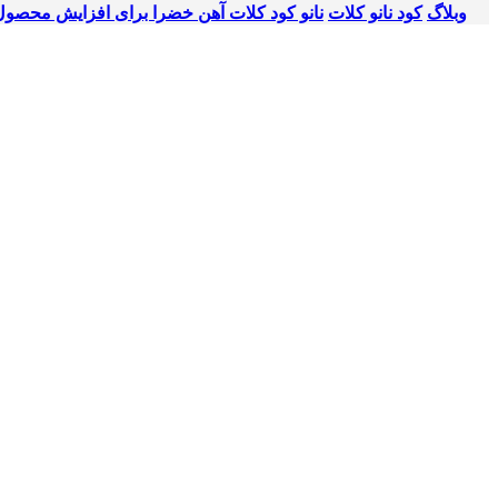
وبلاگ
کود نانو کلات
نانو کود کلات آهن خضرا برای افزایش محصول