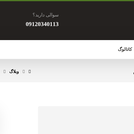
سوالی دارید؟
09120340113
کاتالوگ
وبلاگ