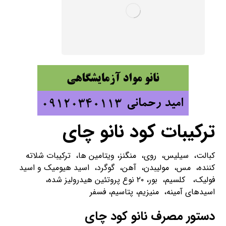
ترکیبات کود نانو چای
کبالت، سیلیس، روی، منگنز، ویتامین ها، ترکیبات شلاته
کننده، مس، مولیبدن، آهن، گوگرد، اسید هیومیک و اسید
فولیک، کلسیم، بور، ۲۰ نوع پروتئین هیدرولیز شده،
اسیدهای آمینه، منیزیم، پتاسیم، فسفر
دستور مصرف نانو کود چای