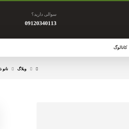
سوالی دارید؟
09120340113
کاتالوگ
وبلاگ
نانو 