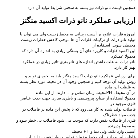
همچنین قیمت نانو ذرات نیز بسته به سختی شرایط تولید آن دارد
ارزیابی عملکرد نانو ذرات اکسید منگنز
امروزه فلزات علاوه بر آسیب رسانی به محیط زیست ولی می توان با
تولید نانو ذرات از ترکیبات فلزات آن ها موجب کاهش خطرات زیست
محیطی شوند. استفاده از
این اکسید فلزات و کاربرد های آن بستگی زیادی به اندازه آن دارد که
معمولا عملکرد
نانو ذرات به علت داشتن اندازه های نانومتری تاثیر زیادی در عملکرد
بهتر کار دارد.
برای ارزیابی عملکرد نانو ذرات اکسید منگنز باید به نحوه ی تولید و
روش تولید آن توجه کنیم و همچنین وجود آن در محیط مورد نظر بسته
به غلظت این ماده
در آن محیط،
PH
محیط، زمان تماس و … دارند. از این ماده
معمولا استفاده از صنایع پتروشیمی و باطری سازی جهت جذب عناصر
فلزی موجود در
فاضلاب تولید شده به کار می رود که با پخش این ماده در فاضلاب در
جذب مواد خطرناک
فلزی از فاضلاب نقش دارند که موجب می شود فاضلاب بی خطر شود و
به محیط پذیرنده
آسیبی وارد نکند. ولی دما و
PH
محیط،
غلظت این مواد در آن محیط و زمان تماس بسیار اهمیت دارد. این