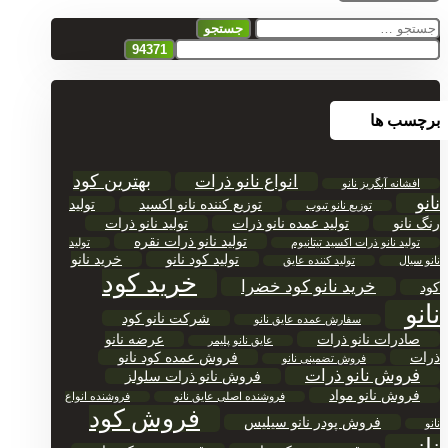
جستجو
برای:
برچسب ها
بهترین کود
انواع نانو ذرات
افشانه آبگریز نانو
نانو
توزیع کننده نانو اکسید
تولید
توزیع نانو تیوب
رنگ نانو
تولید عمده نانو ذرات
تولید نانو ذرات
تولید نانو ذرات نقره
تولید نانو ذرات اکسید تیتانیوم
تولید
تولید کود نانو
خرید نانو
نانو سیال
تولید کننده عایق
خرید کود
خرید نانو کود خضرا
کود
نانو
شرکت نانو کود
سفارش عمده عایق نانو
صادرات نانو ذرات
عرضه نانو
عایق نانو پلیمر
ذرات
فروش عمده کود نانو
فروش تضمینی نانو
فروش نانو ذرات
فروش نانو ذرات سلولز
فروش نانو مواد
فروشنده اصلی عایق نانو
فروشنده انواع
فروش کود
فروش پودر نانو سیلیس
نانو
نانو