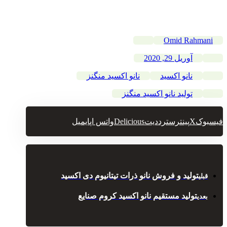
Omid Rahmani
آوریل 29, 2020
نانو اکسید
نانو اکسید منگنز
تولید نانو اکسید منگنز
فیسبوک
X
پینترست
رددیت
Delicious
واتس اپ
ایمیل
تولید و فروش نانو ذرات تیتانیوم دی اکسید
قبلی
تولید مستقیم نانو اکسید کروم صنایع
بعدی