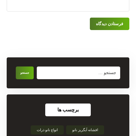
برچسب ها
افشانه آبگریز نانو
انواع نانو ذرات