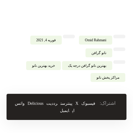
Omid Rahmani
فوریه 4, 2021
نانو گرافن
بهترین نانو گرافن درجه یک
خرید بهترین نانو
مراکز پخش نانو
فیسبوک
X
پینترست
رددیت
Delicious
واتس
اپ
ایمیل