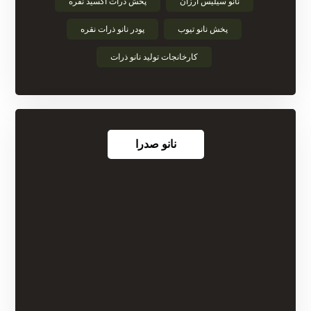
نانو سیلیس ارزان
پخش ذرات اکسید نقره
پخش نانو تیوب
پودر نانو ذرات نقره
کارخانجات تولید نانو ذرات
نانو صدرا