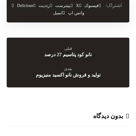
فیسبوک
X
پینترست
رددیت
Delicious
واتس اپ
ایمیل
قبلی
نانو کود پتاسیم 27 درصد
بعدی
تولید و فروش نانو اکسید منیزیوم
بدون دیدگاه