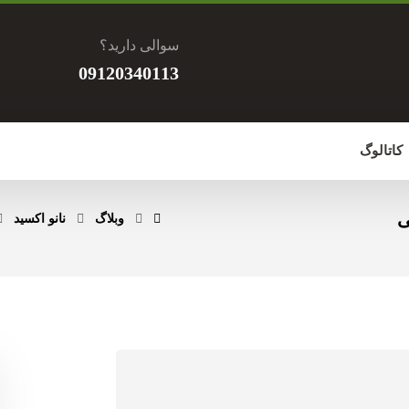
سوالی دارید؟
09120340113
کاتالوگ
ی
وبلاگ
نانو اکسید