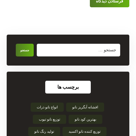
برچسب ها
افشانه آبگریز نانو
انواع نانو ذرات
بهترین کود نانو
توزیع نانو تیوب
توزیع کننده نانو اکسید
تولید رنگ نانو