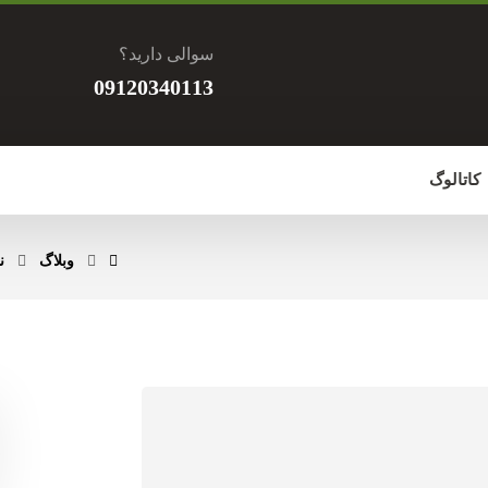
سوالی دارید؟
09120340113
کاتالوگ
وبلاگ
ن