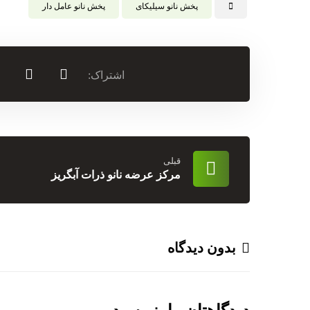
پخش نانو سیلیکای
پخش نانو عامل دار
قبلی
مرکز عرضه نانو ذرات آبگریز
بدون دیدگاه